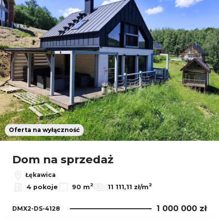
Oferta na wyłączność
Dom na sprzedaż
Łękawica
2
2
4 pokoje
90 m
11 111,11 zł/m
1 000 000 zł
DMX2-DS-4128