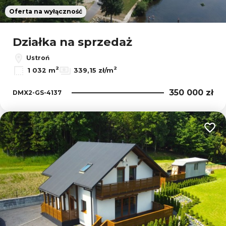
Oferta na wyłączność
Działka na sprzedaż
Ustroń
2
2
1 032 m
339,15 zł/m
350 000 zł
DMX2-GS-4137
Dodaj