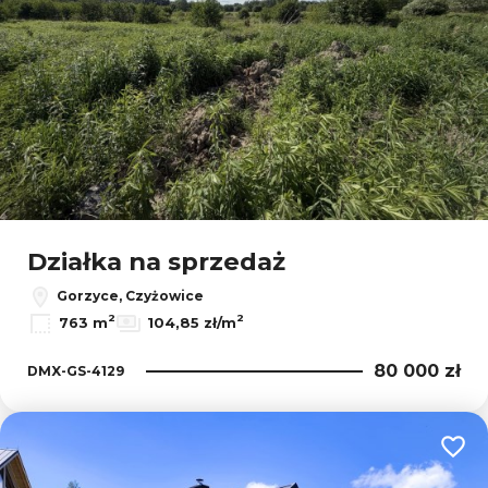
Działka na sprzedaż
Gorzyce, Czyżowice
2
2
763 m
104,85 zł/m
80 000 zł
DMX-GS-4129
Dodaj