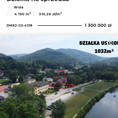
Wisła
2
2
4 190 m
310,26 zł/m
1 300 000 zł
DMX2-GS-4138
Dodaj