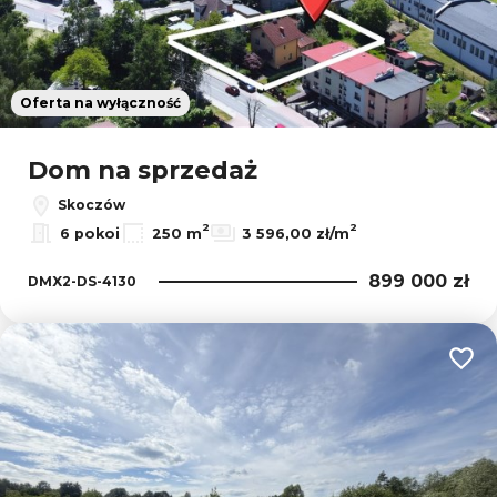
Oferta na wyłączność
Dom na sprzedaż
Skoczów
2
2
6 pokoi
250 m
3 596,00 zł/m
899 000 zł
DMX2-DS-4130
Dodaj