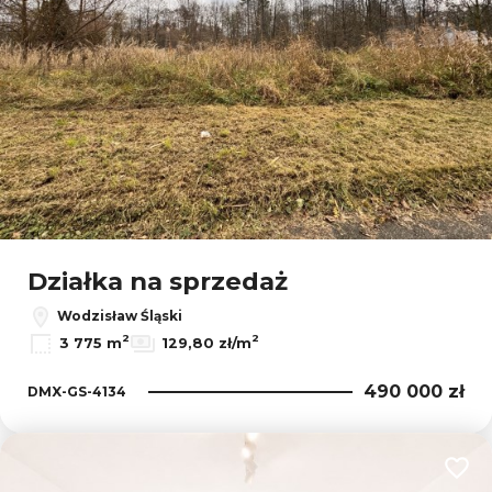
Działka na sprzedaż
Wodzisław Śląski
2
2
3 775 m
129,80 zł/m
490 000 zł
DMX-GS-4134
Dodaj