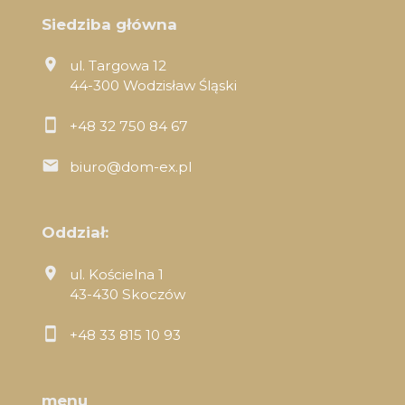
Siedziba główna
ul. Targowa 12
44-300 Wodzisław Śląski
+48 32 750 84 67
biuro@dom-ex.pl
Oddział:
ul. Kościelna 1
43-430 Skoczów
+48 33 815 10 93
menu