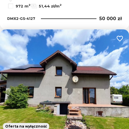
2
2
972 m
51,44 zł/m
50 000 zł
DMX2-GS-4127
Dodaj
Oferta na wyłączność