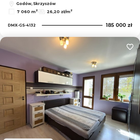
Godów, Skrzyszów
2
2
7 060 m
26,20 zł/m
185 000 zł
DMX-GS-4132
Dodaj