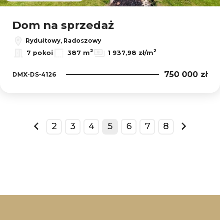
Dom na sprzedaż
Rydułtowy, Radoszowy
2
2
7 pokoi
387 m
1 937,98 zł/m
750 000 zł
DMX-DS-4126
2
3
4
5
6
7
8
prev
next