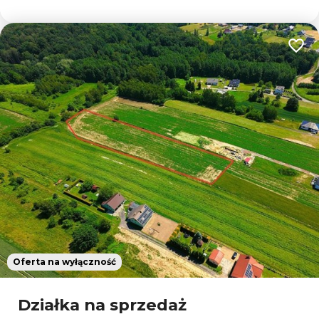
Dodaj
Oferta na wyłączność
Działka na sprzedaż