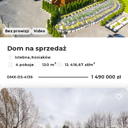
Bez prowizji
Video
Dom na sprzedaż
Istebna, Koniaków
2
2
4 pokoje
120 m
12 416,67 zł/m
1 490 000 zł
DMX-DS-4136
Dodaj