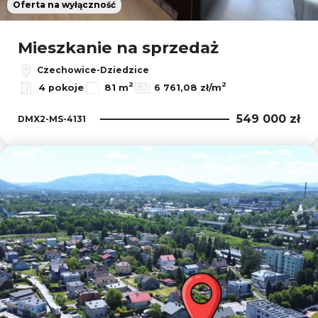
Oferta na wyłączność
Mieszkanie na sprzedaż
Czechowice-Dziedzice
2
2
4 pokoje
81 m
6 761,08 zł/m
549 000 zł
DMX2-MS-4131
Dodaj