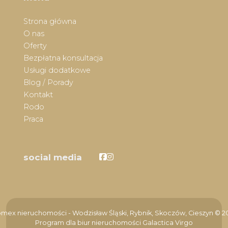
Strona główna
O nas
Oferty
Bezpłatna konsultacja
Usługi dodatkowe
Blog / Porady
Kontakt
Rodo
Praca
Facebook
Facebook
social media
mex nieruchomości - Wodzisław Śląski, Rybnik, Skoczów, Cieszyn © 2
Program dla biur nieruchomości
Galactica Virgo