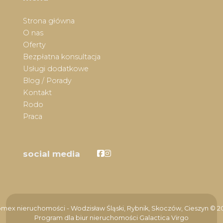
Strona główna
O nas
Oferty
Bezpłatna konsultacja
Usługi dodatkowe
Blog / Porady
Kontakt
Rodo
Praca
Facebook
Facebook
social media
mex nieruchomości - Wodzisław Śląski, Rybnik, Skoczów, Cieszyn © 2
Program dla biur nieruchomości
Galactica Virgo