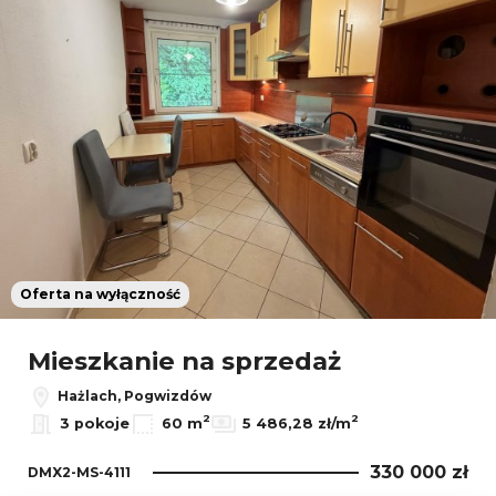
Oferta na wyłączność
Mieszkanie na sprzedaż
Hażlach, Pogwizdów
2
2
3 pokoje
60 m
5 486,28 zł/m
330 000 zł
DMX2-MS-4111