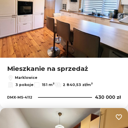
Mieszkanie na sprzedaż
Marklowice
2
2
3 pokoje
151 m
2 840,53 zł/m
430 000 zł
DMX-MS-4112
Dodaj