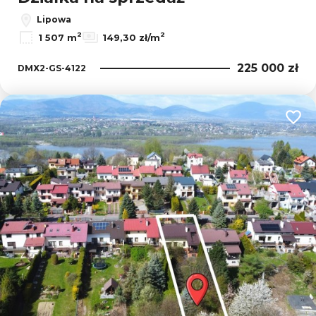
Lipowa
2
2
1 507 m
149,30 zł/m
225 000 zł
DMX2-GS-4122
Dodaj