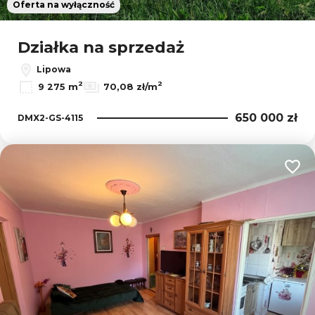
Oferta na wyłączność
Działka na sprzedaż
Lipowa
2
2
9 275 m
70,08 zł/m
650 000 zł
DMX2-GS-4115
Dodaj