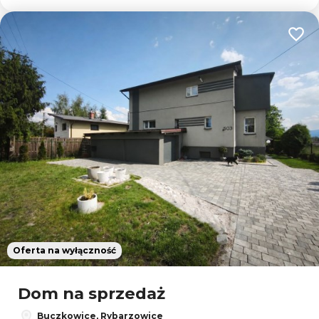
Dodaj
Oferta na wyłączność
Dom na sprzedaż
Buczkowice, Rybarzowice