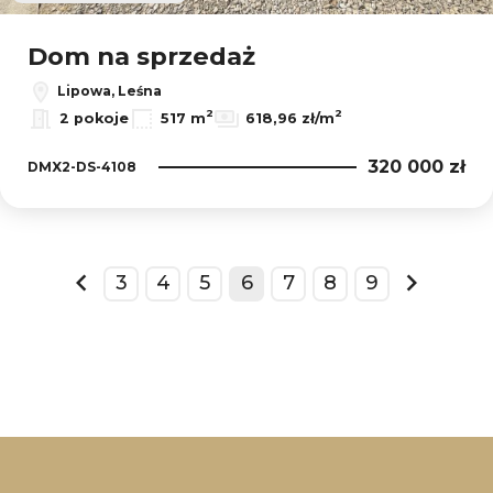
Dom na sprzedaż
Lipowa, Leśna
2
2
2 pokoje
517 m
618,96 zł/m
320 000 zł
DMX2-DS-4108
3
4
5
6
7
8
9
prev
next