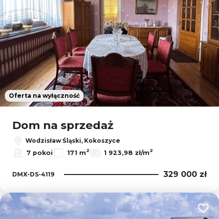
Oferta na wyłączność
Dom na sprzedaż
Wodzisław Śląski, Kokoszyce
2
2
7 pokoi
171 m
1 923,98 zł/m
329 000 zł
DMX-DS-4119
Dodaj