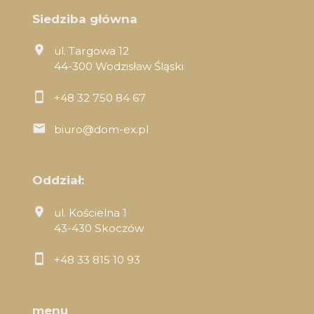
Siedziba główna
ul. Targowa 12
44-300 Wodzisław Śląski
+48 32 750 84 67
biuro@dom-ex.pl
Oddział:
ul. Kościelna 1
43-430 Skoczów
+48 33 815 10 93
menu