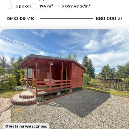
2
2
5 pokoi
174 m
5 057,47 zł/m
880 000 zł
DMX2-DS-4110
Dodaj
Oferta na wyłączność