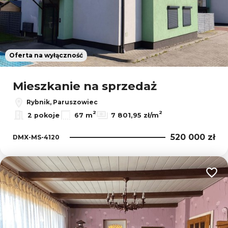
Oferta na wyłączność
Mieszkanie na sprzedaż
Rybnik, Paruszowiec
2
2
2 pokoje
67 m
7 801,95 zł/m
520 000 zł
DMX-MS-4120
Dodaj