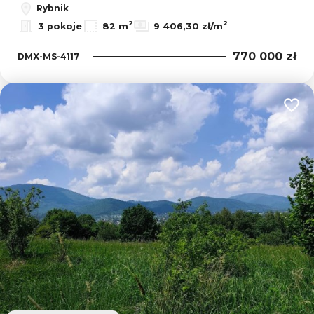
Rybnik
2
2
3 pokoje
82 m
9 406,30 zł/m
770 000 zł
DMX-MS-4117
Dodaj