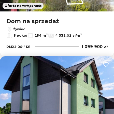
Oferta na wyłączność
Dom na sprzedaż
Żywiec
2
2
5 pokoi
254 m
4 332,02 zł/m
1 099 900 zł
DMX2-DS-4121
Dodaj