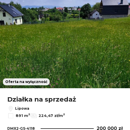
Oferta na wyłączność
Działka na sprzedaż
Lipowa
2
2
891 m
224,47 zł/m
200 000 zł
DMX2-GS-4118