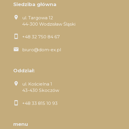
Siedziba główna
ul. Targowa 12
44-300 Wodzisław Śląski
+48 32 750 84 67
biuro@dom-ex.pl
Oddział:
ul. Kościelna 1
43-430 Skoczów
+48 33 815 10 93
menu