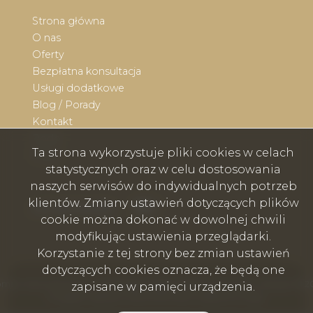
Strona główna
O nas
Oferty
Bezpłatna konsultacja
Usługi dodatkowe
Blog / Porady
Kontakt
Rodo
Ta strona wykorzystuje pliki cookies w celach
Praca
statystycznych oraz w celu dostosowania
naszych serwisów do indywidualnych potrzeb
klientów. Zmiany ustawień dotyczących plików
Facebook
Facebook
social media
cookie można dokonać w dowolnej chwili
modyfikując ustawienia przeglądarki.
Korzystanie z tej strony bez zmian ustawień
dotyczących cookies oznacza, że będą one
mex nieruchomości - Wodzisław Śląski, Rybnik, Skoczów, Cieszyn © 2
zapisane w pamięci urządzenia.
Program dla biur nieruchomości
Galactica Virgo