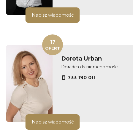
Napisz wiadomość
17
OFERT
Dorota Urban
Doradca ds nieruchomości
733 190 011
Napisz wiadomość