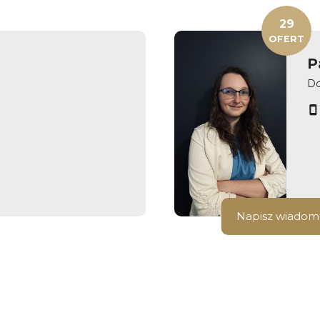
29
OFERT
P
Do
Napisz wiadom