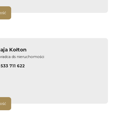
ość
aja Kołton
radca ds nieruchomości
533 711 622
ość