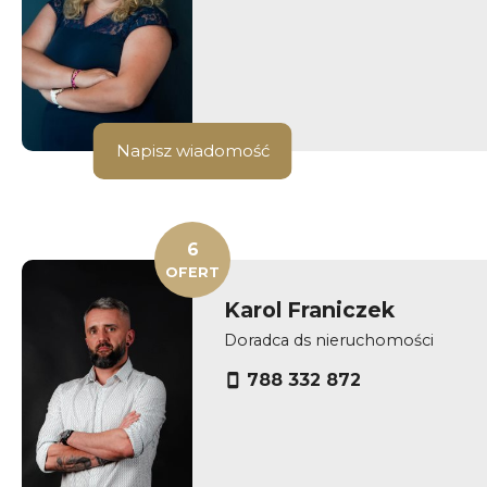
Napisz wiadomość
6
OFERT
Karol Franiczek
Doradca ds nieruchomości
788 332 872