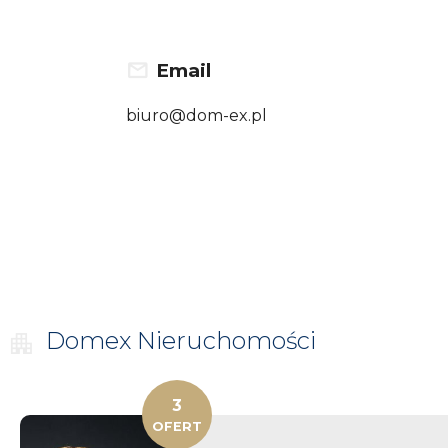
Email
biuro@dom-ex.pl
Domex
Nieruchomości
3
OFERT