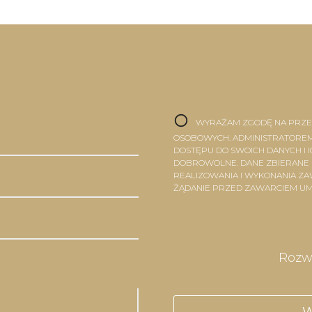
WYRAŻAM ZGODĘ NA PRZE
OSOBOWYCH. ADMINISTRATOREM
DOSTĘPU DO SWOICH DANYCH I 
DOBROWOLNE. DANE ZBIERANE
REALIZOWANIA I WYKONANIA Z
ŻĄDANIE PRZED ZAWARCIEM U
Rozw