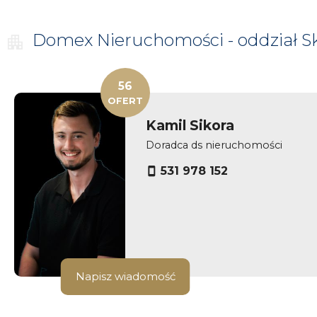
Domex
Nieruchomości - oddział 
56
OFERT
Kamil Sikora
Doradca ds nieruchomości
531 978 152
Napisz wiadomość