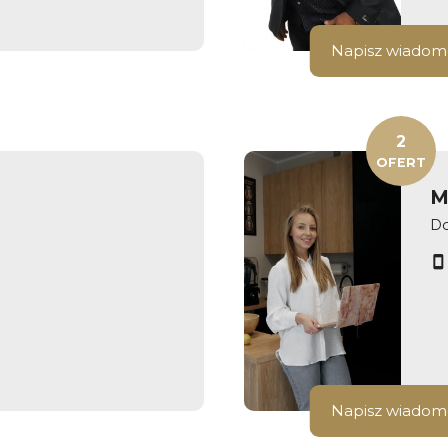
Napisz wiadom
2
OFERT
M
Do
Napisz wiadom