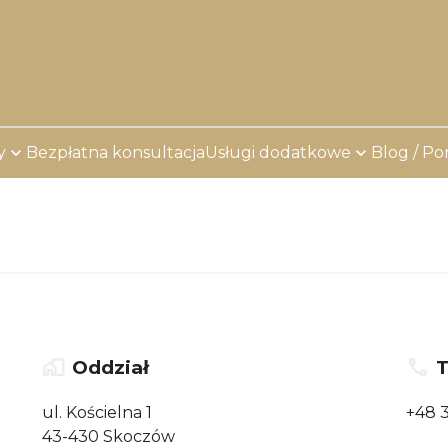
y
Bezpłatna konsultacja
Usługi dodatkowe
Blog / Po
Oddział
T
ul. Kościelna 1
+48 
43-430 Skoczów