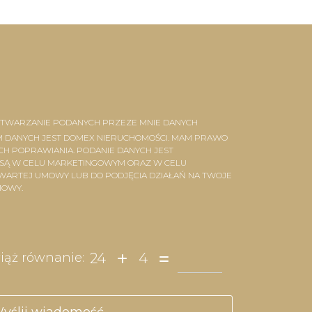
TWARZANIE PODANYCH PRZEZE MNIE DANYCH
 DANYCH JEST DOMEX NIERUCHOMOŚCI. MAM PRAWO
ICH POPRAWIANIA. PODANIE DANYCH JEST
 SĄ W CELU MARKETINGOWYM ORAZ W CELU
AWARTEJ UMOWY LUB DO PODJĘCIA DZIAŁAŃ NA TWOJE
MOWY.
24
4
iąż równanie: