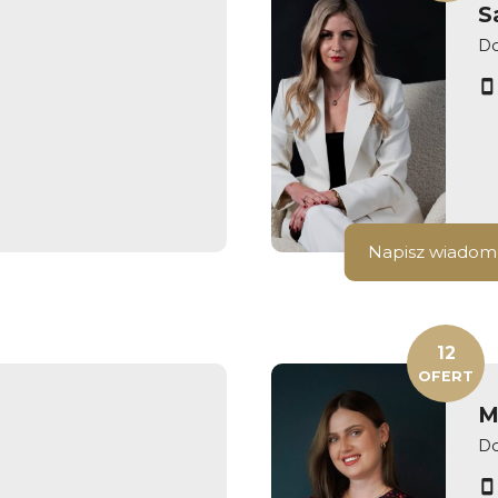
S
Do
Napisz wiadom
12
OFERT
M
Do