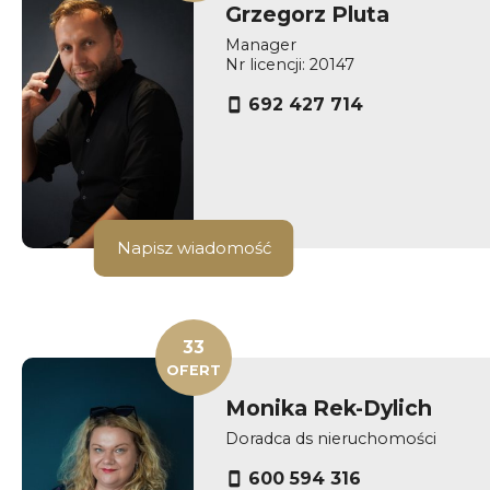
Grzegorz Pluta
Manager
Nr licencji: 20147
692 427 714
Napisz wiadomość
33
OFERT
Monika Rek-Dylich
Doradca ds nieruchomości
600 594 316