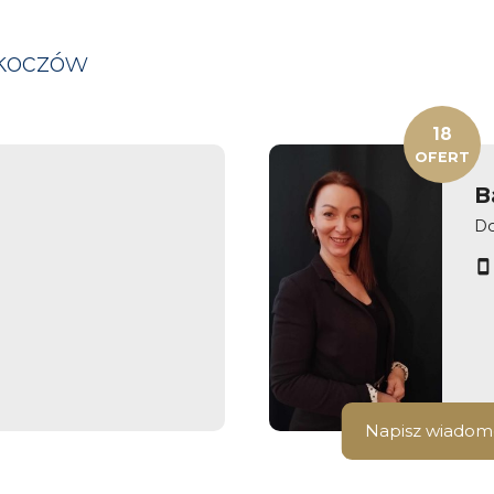
Skoczów
18
OFERT
B
Do
Napisz wiadom