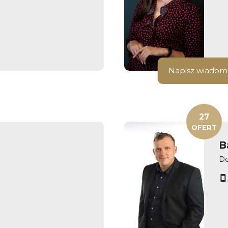
Napisz wiadom
27
OFERT
B
Do