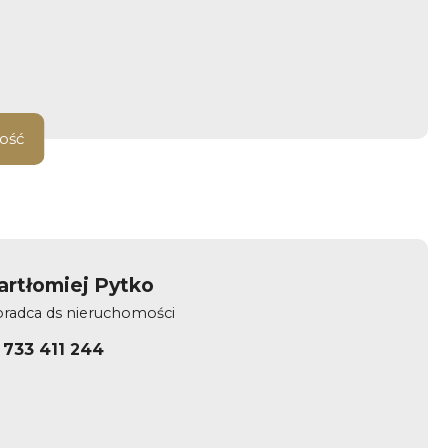
ość
artłomiej Pytko
radca ds nieruchomości
733 411 244