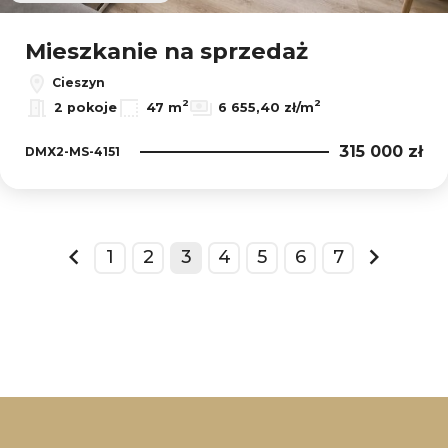
Mieszkanie na sprzedaż
Cieszyn
2
2
2 pokoje
47 m
6 655,40 zł/m
315 000 zł
DMX2-MS-4151
1
2
3
4
5
6
7
prev
next