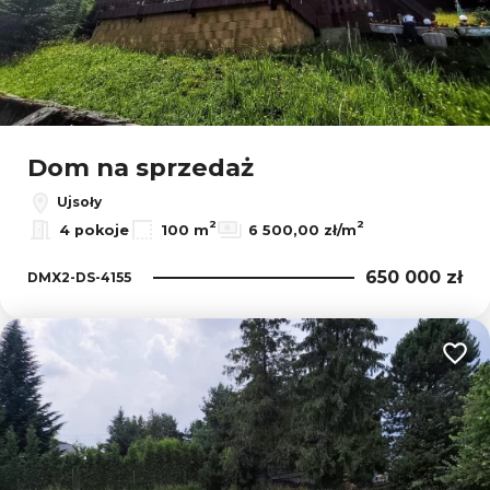
Dom na sprzedaż
Ujsoły
2
2
4 pokoje
100 m
6 500,00 zł/m
650 000 zł
DMX2-DS-4155
Dodaj