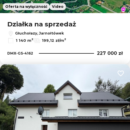
Oferta na wyłączność
Video
Działka na sprzedaż
Głuchołazy, Jarnołtówek
2
2
1 140 m
199,12 zł/m
227 000 zł
DMX-GS-4162
Dodaj