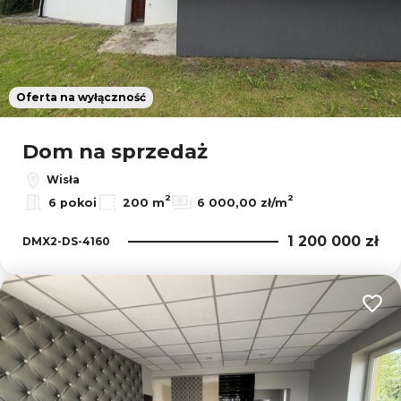
Oferta na wyłączność
Dom na sprzedaż
Wisła
2
2
6 pokoi
200 m
6 000,00 zł/m
1 200 000 zł
DMX2-DS-4160
Dodaj