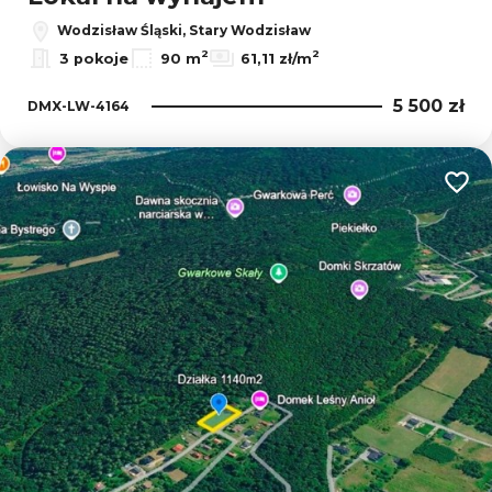
Wodzisław Śląski, Stary Wodzisław
2
2
3 pokoje
90 m
61,11 zł/m
5 500 zł
DMX-LW-4164
Dodaj