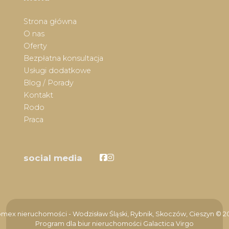
Strona główna
O nas
Oferty
Bezpłatna konsultacja
Usługi dodatkowe
Blog / Porady
Kontakt
Rodo
Praca
Facebook
Facebook
social media
mex nieruchomości - Wodzisław Śląski, Rybnik, Skoczów, Cieszyn © 2
Program dla biur nieruchomości
Galactica Virgo