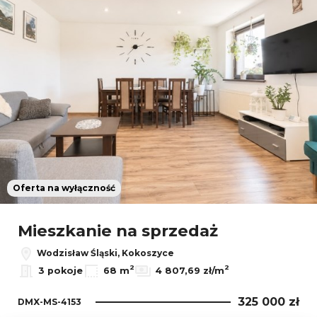
Oferta na wyłączność
Mieszkanie na sprzedaż
Wodzisław Śląski, Kokoszyce
2
2
3 pokoje
68 m
4 807,69 zł/m
325 000 zł
DMX-MS-4153