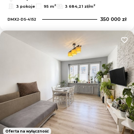
2
2
3 pokoje
95 m
3 684,21 zł/m
350 000 zł
DMX2-DS-4152
Dodaj
Oferta na wyłączność