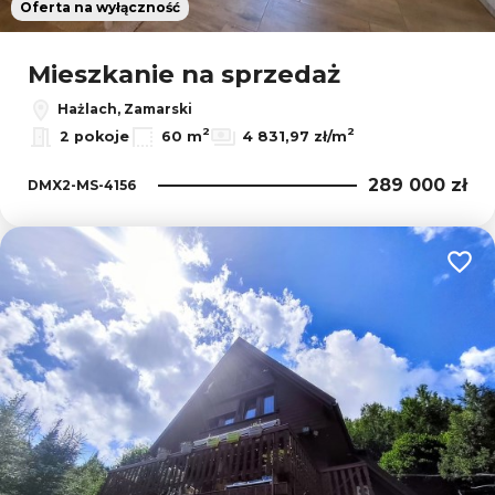
Oferta na wyłączność
Mieszkanie na sprzedaż
Hażlach, Zamarski
2
2
2 pokoje
60 m
4 831,97 zł/m
289 000 zł
DMX2-MS-4156
Dodaj