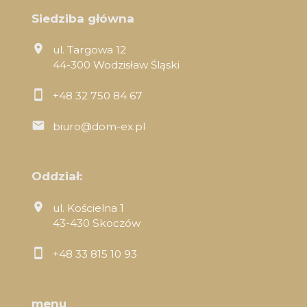
Siedziba główna
ul. Targowa 12
44-300 Wodzisław Śląski
+48 32 750 84 67
biuro@dom-ex.pl
Oddział:
ul. Kościelna 1
43-430 Skoczów
+48 33 815 10 93
menu