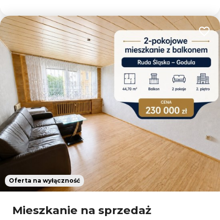
Dodaj
Oferta na wyłączność
Mieszkanie na sprzedaż