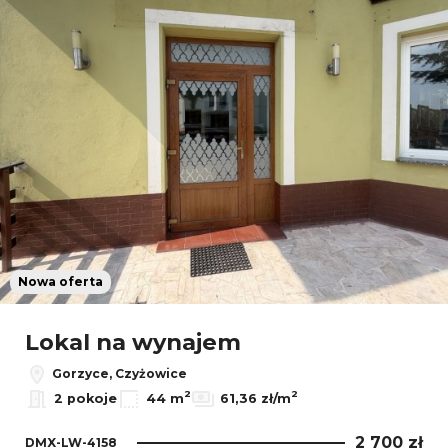
Nowa oferta
Lokal na wynajem
Gorzyce, Czyżowice
2
2
2 pokoje
44 m
61,36 zł/m
2 700 zł
DMX-LW-4158