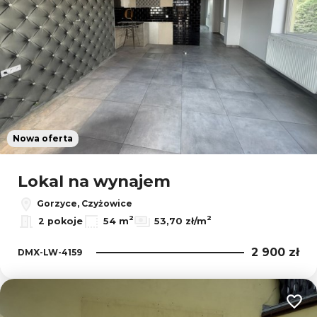
Nowa oferta
Lokal na wynajem
Gorzyce, Czyżowice
2
2
2 pokoje
54 m
53,70 zł/m
2 900 zł
DMX-LW-4159
Dodaj