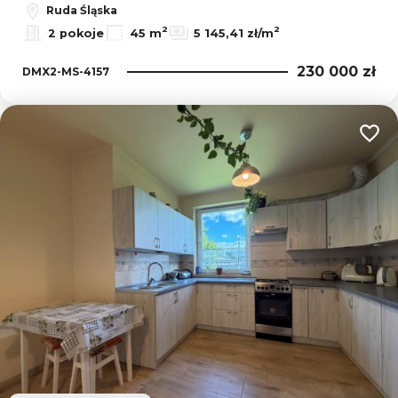
Ruda Śląska
2
2
2 pokoje
45 m
5 145,41 zł/m
230 000 zł
DMX2-MS-4157
Dodaj