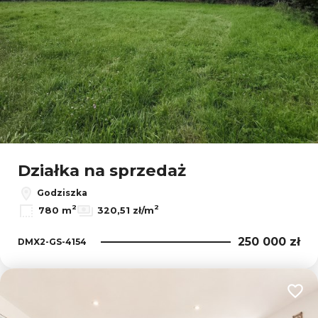
Działka na sprzedaż
Godziszka
2
2
780 m
320,51 zł/m
250 000 zł
DMX2-GS-4154
Dodaj