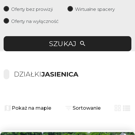
Oferty bez prowizji
Wirtualne spacery
Oferty na wyłączność
SZUKAJ
DZIAŁKI
JASIENICA
+
−
Pokaż na mapie
Sortowanie
tabela
list