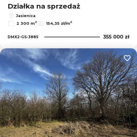
Działka na sprzedaż
Jasienica
2
2
2 300 m
154,35 zł/m
355 000 zł
DMX2-GS-3885
Dodaj