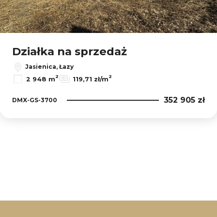
Działka na sprzedaż
Jasienica, Łazy
2
2
2 948 m
119,71 zł/m
352 905 zł
DMX-GS-3700