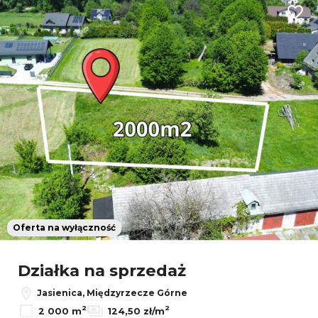
Dodaj
Oferta na wyłączność
Leaflet
Działka na sprzedaż
Jasienica, Międzyrzecze Górne
2
2
2 000 m
124,50 zł/m