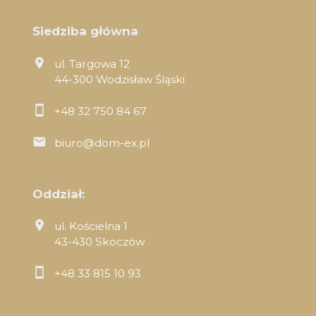
Siedziba główna
ul. Targowa 12
44-300 Wodzisław Śląski
+48 32 750 84 67
biuro@dom-ex.pl
Oddział:
ul. Kościelna 1
43-430 Skoczów
+48 33 815 10 93