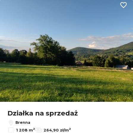
Dodaj
Leaflet
Działka na sprzedaż
Brenna
2
2
1 208 m
264,90 zł/m