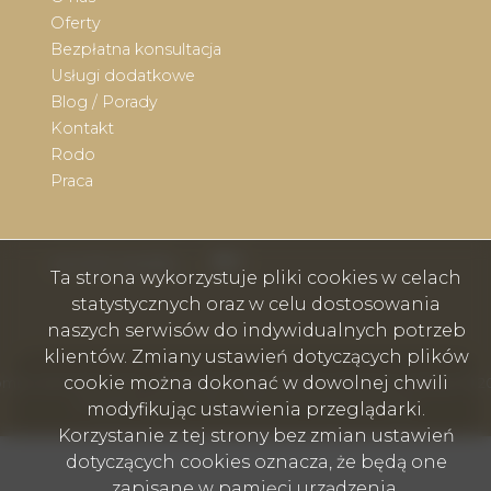
Oferty
Bezpłatna konsultacja
Usługi dodatkowe
Blog / Porady
Kontakt
Rodo
Praca
Facebook
Facebook
social media
Ta strona wykorzystuje pliki cookies w celach
statystycznych oraz w celu dostosowania
naszych serwisów do indywidualnych potrzeb
klientów. Zmiany ustawień dotyczących plików
cookie można dokonać w dowolnej chwili
mex nieruchomości - Wodzisław Śląski, Rybnik, Skoczów, Cieszyn © 2
Program dla biur nieruchomości
Galactica Virgo
modyfikując ustawienia przeglądarki.
Korzystanie z tej strony bez zmian ustawień
dotyczących cookies oznacza, że będą one
zapisane w pamięci urządzenia.