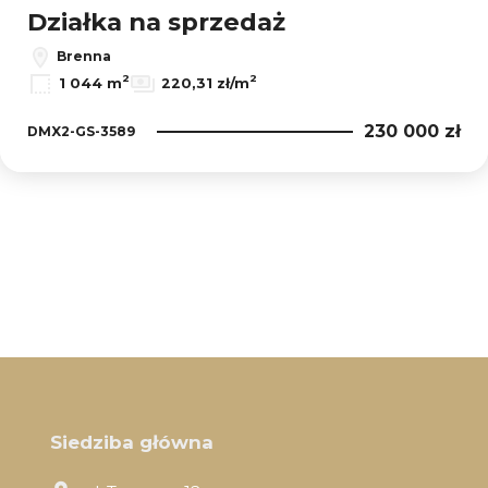
Działka na sprzedaż
Brenna
2
2
1 044 m
220,31 zł/m
230 000 zł
DMX2-GS-3589
Siedziba główna