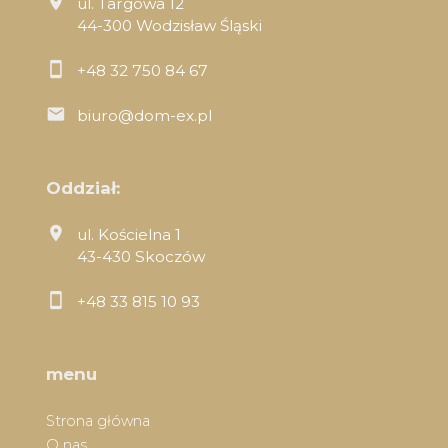
ul. Targowa 12
44-300 Wodzisław Śląski
+48 32 750 84 67
biuro@dom-ex.pl
Oddział:
ul. Kościelna 1
43-430 Skoczów
+48 33 815 10 93
menu
Strona główna
O nas