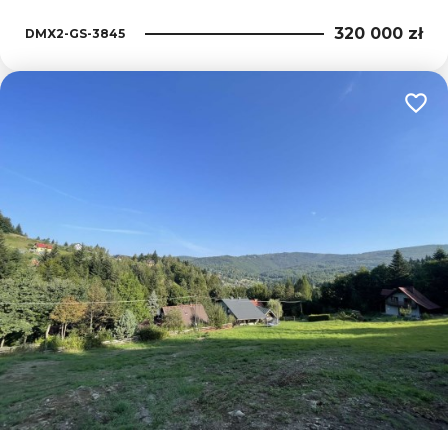
320 000 zł
DMX2-GS-3845
Dodaj