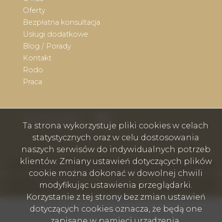
Oferty
Bezpłatna konsultacja
Usługi dodatkowe
Blog / Porady
Kontakt
Rodo
Praca
Facebook
Facebook
social media
Ta strona wykorzystuje pliki cookies w celach
statystycznych oraz w celu dostosowania
naszych serwisów do indywidualnych potrzeb
klientów. Zmiany ustawień dotyczących plików
cookie można dokonać w dowolnej chwili
mex nieruchomości - Wodzisław Śląski, Rybnik, Skoczów, Cieszyn © 2
Program dla biur nieruchomości
Galactica Virgo
modyfikując ustawienia przeglądarki.
Korzystanie z tej strony bez zmian ustawień
dotyczących cookies oznacza, że będą one
zapisane w pamięci urządzenia.