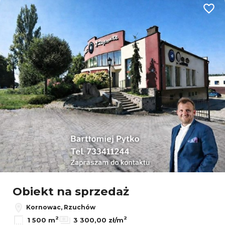
Dodaj
Leaflet
|
© OpenMapTiles
© OpenStreetMap contributors
Obiekt na sprzedaż
Kornowac, Rzuchów
2
2
1 500 m
3 300,00 zł/m