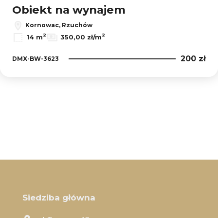
Obiekt na wynajem
Kornowac, Rzuchów
2
2
14 m
350,00 zł/m
200 zł
DMX-BW-3623
Siedziba główna