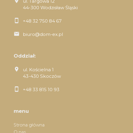
ul. Targowa 12
44-300 Wodzisław Śląski
+48 32 750 84 67
biuro@dom-ex.pl
Oddział:
ul. Kościelna 1
43-430 Skoczów
+48 33 815 10 93
menu
Strona główna
O nas