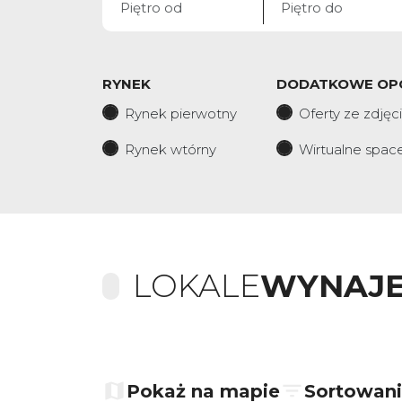
RYNEK
DODATKOWE OP
Rynek pierwotny
Oferty ze zdjęc
Rynek wtórny
Wirtualne spac
LOKALE
WYNAJE
+
−
Pokaż na mapie
Sortowan