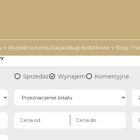
y
Bezpłatna konsultacja
Usługi dodatkowe
Blog / Po
ry
Sprzedaż
Wynajem
Komercyjne