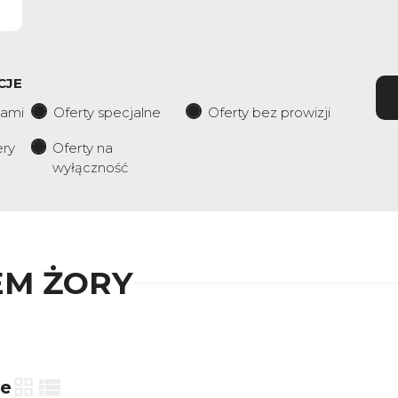
CJE
iami
Oferty specjalne
Oferty bez prowizji
ery
Oferty na
wyłączność
M ŻORY
ie