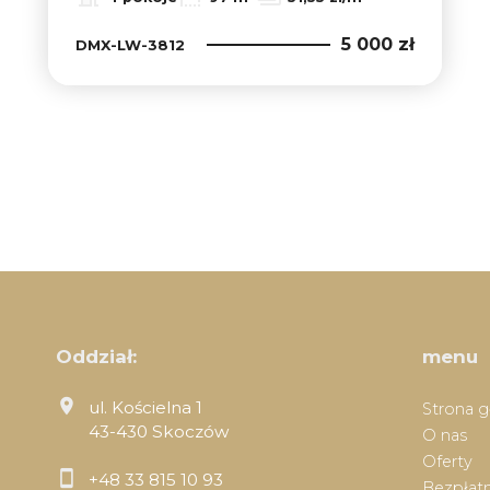
5 000 zł
DMX-LW-3812
Oddział:
menu
ul. Kościelna 1
Strona 
43-430 Skoczów
O nas
Oferty
+48 33 815 10 93
Bezpłatn