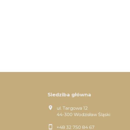
Siedziba główna
ul. Targowa 12
44-300 Wodzisław Śląski
+48 32 750 84 67