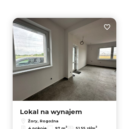
tabela
lista
Dodaj do u
Lokal na wynajem
Żory, Rogoźna
2
2
4 pokoje
97 m
51,55 zł/m