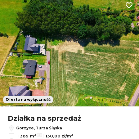
Dodaj
Oferta na wyłączność
Leaflet
|
© OpenMapTiles
© OpenStreetMap contributors
Działka na sprzedaż
Gorzyce, Turza Śląska
2
2
1 389 m
130,00 zł/m