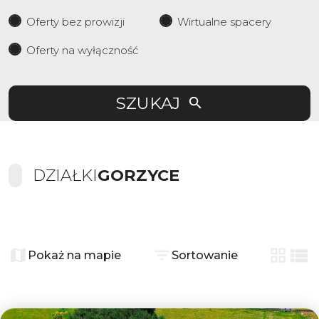
Oferty bez prowizji
Wirtualne spacery
Oferty na wyłączność
SZUKAJ
DZIAŁKI
GORZYCE
+
−
Pokaż na mapie
Sortowanie
tabela
list