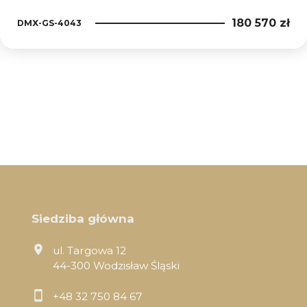
180 570 zł
DMX-GS-4043
Siedziba główna
ul. Targowa 12
44-300 Wodzisław Śląski
+48 32 750 84 67