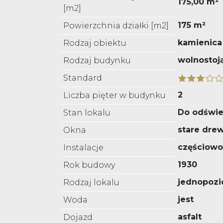
175,00 m²
[m2]
175 m²
Powierzchnia działki [m2]
kamienica
Rodzaj obiektu
wolnostoj
Rodzaj budynku
Standard
2
Liczba pięter w budynku
Do odświe
Stan lokalu
stare dre
Okna
częściow
Instalacje
1930
Rok budowy
jednopoz
Rodzaj lokalu
jest
Woda
asfalt
Dojazd