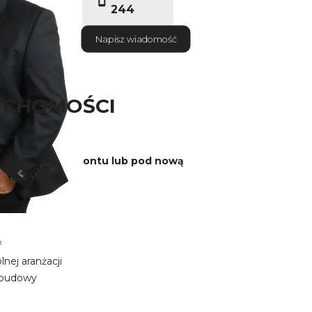
244
Napisz wiadomość
UCHOMOŚCI
budynkiem do remontu lub pod nową
²
nej aranżacji
ozbudowy