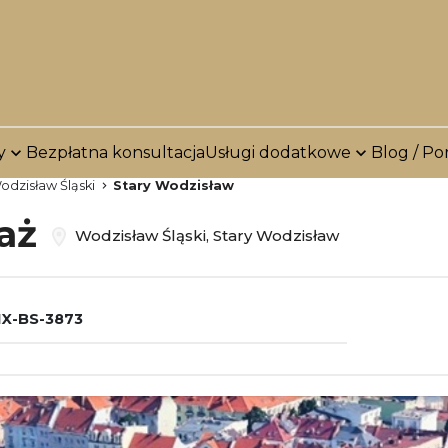
y
Bezpłatna konsultacja
Usługi dodatkowe
Blog / Po
odzisław Śląski
Stary Wodzisław
daż
Wodzisław Śląski, Stary Wodzisław
X-BS-3873