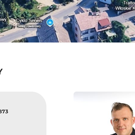
Y
873