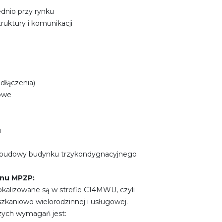
dnio przy rynku
ruktury i komunikacji
dłączenia)
owe
u
ć budowy budynku trzykondygnacyjnego
lanu MPZP:
lokalizowane są w strefie C14MWU, czyli
kaniowo wielorodzinnej i usługowej.
zych wymagań jest: