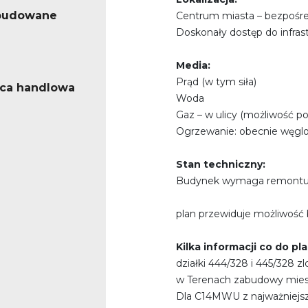
abudowane
Centrum miasta – bezpośre
Doskonały dostęp do infrast
Media:
Prąd (w tym siła)
ica handlowa
Woda
Gaz – w ulicy (możliwość po
Ogrzewanie: obecnie węgl
Stan techniczny:
Budynek wymaga remont
plan przewiduje możliwoś
Kilka informacji co do p
działki 444/328 i 445/328 z
w Terenach zabudowy miesz
Dla C14MWU z najważniejs