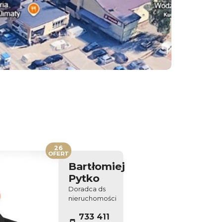
26
OFERT
Bartłomiej
Pytko
Doradca ds
nieruchomości
733 411