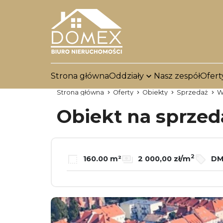
Strona główna
Oddziały
Nasz zespół
Ofert
Strona główna
Oferty
Obiekty
Sprzedaż
W
Obiekt na sprze
2
160.00 m²
2 000,00 zł/m
DM