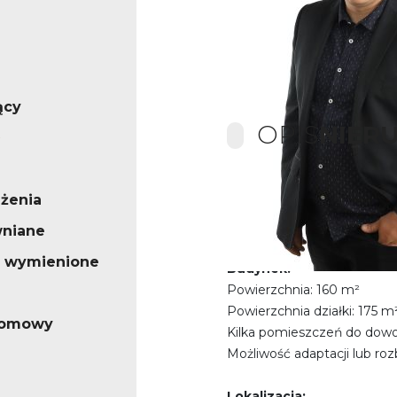
ący
OPIS
NIER
żenia
Działka przy rynku – z 
zabudowę!!
wniane
o wymienione
Budynek:
Powierzchnia: 160 m²
Powierzchnia działki: 175 m
iomowy
Kilka pomieszczeń do dowol
Możliwość adaptacji lub r
Lokalizacja: