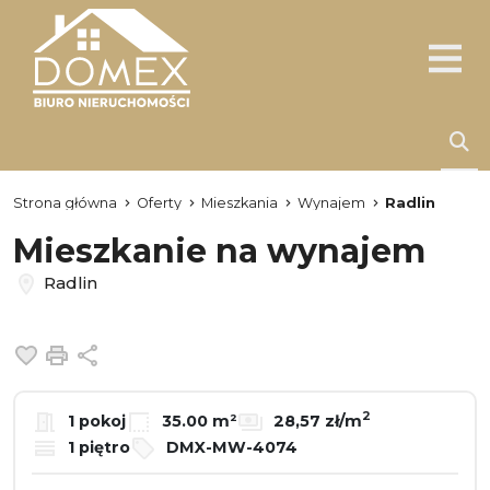
Strona główna
Oferty
Mieszkania
Wynajem
Radlin
Mieszkanie na wynajem
Radlin
Dodaj do ulubionych
Drukuj
Udostępnij
2
1 pokoj
35.00 m²
28,57 zł/m
1 piętro
DMX-MW-4074