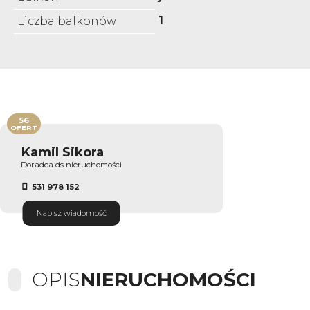
1
Liczba balkonów
56
OFERT
Kamil Sikora
Doradca ds nieruchomości
531 978 152
Napisz wiadomość
OPIS
NIERUCHOMOŚCI