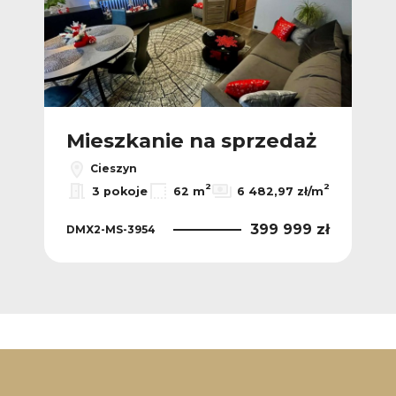
ż
Mieszkanie na sprzedaż
M
Cieszyn
2
2
2
/m
3 pokoje
62 m
6 482,97 zł/m
 zł
399 999 zł
DMX2-MS-3954
DM