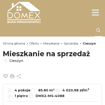
Strona główna
Oferty
Mieszkania
Sprzedaż
Cieszyn
Mieszkanie na sprzedaż
Cieszyn
Dodaj do ulubionych
Drukuj
Udostępnij
2
4 pokoje
85.80 m²
4 020,98 zł/m
1 piętro
DMX2-MS-4088