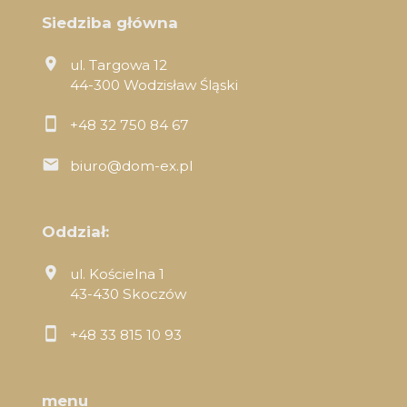
Siedziba główna
ul. Targowa 12
44-300 Wodzisław Śląski
+48 32 750 84 67
biuro@dom-ex.pl
Oddział:
ul. Kościelna 1
43-430 Skoczów
+48 33 815 10 93
menu