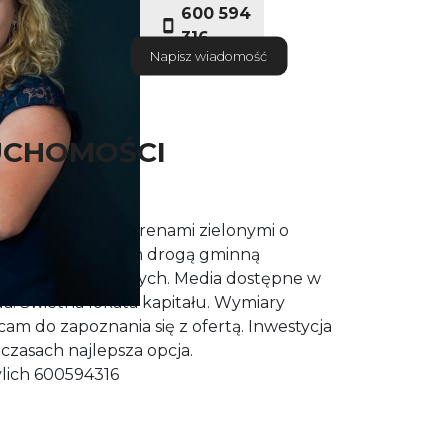
600 594
316
Napisz wiadomość
UCHOMOŚCI
ka budowlana z terenami zielonymi o
ziałka z dojazdem drogą gminną
u terenów zielonych. Media dostępne w
da. Świetna lokata kapitału. Wymiary
cam do zapoznania się z ofertą. Inwestycja
czasach najlepsza opcja.
lich 600594316