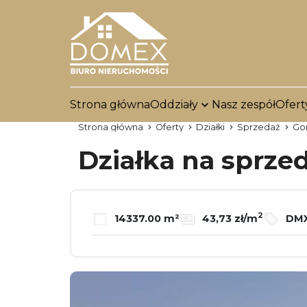
Strona główna
Oddziały
Nasz zespół
Ofert
Strona główna
Oferty
Działki
Sprzedaż
Go
Działka na sprze
2
14337.00 m²
43,73 zł/m
DMX