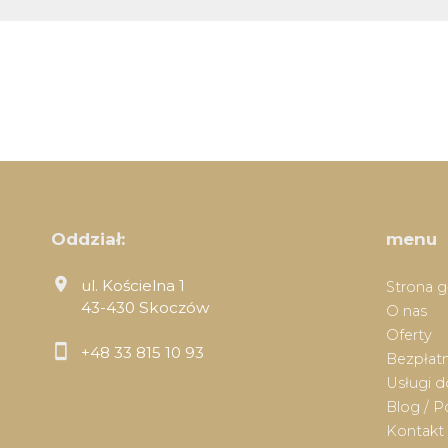
Oddział:
menu
ul. Kościelna 1
Strona 
43-430 Skoczów
O nas
Oferty
+48 33 815 10 93
Bezpłatn
Usługi 
Blog / P
Kontakt