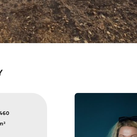
Y
460
m²