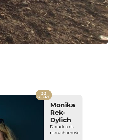
33
OFERT
Monika
Rek-
Dylich
Doradca ds
nieruchomości