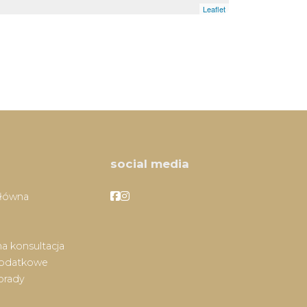
Leaflet
social media
Facebook
Facebook
główna
a konsultacja
dodatkowe
orady