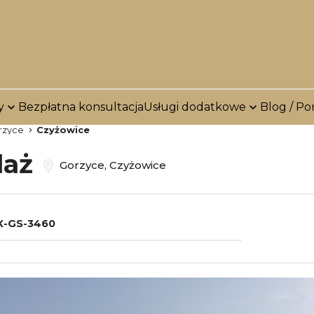
y
Bezpłatna konsultacja
Usługi dodatkowe
Blog / Po
rzyce
Czyżowice
daż
Gorzyce, Czyżowice
-GS-3460