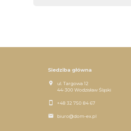
Siedziba główna
ul. Targowa 12
44-300 Wodzisław Śląski
+48 32 750 84 67
biuro@dom-ex.pl