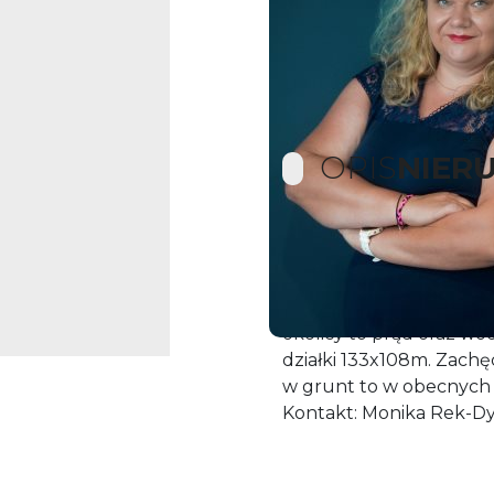
OPIS
NIER
Na sprzedaż duża dział
powierzchni 14337m2. D
utwardzoną, w otoczeni
okolicy to prąd oraz wo
działki 133x108m. Zachę
w grunt to w obecnych 
Kontakt: Monika Rek-Dy