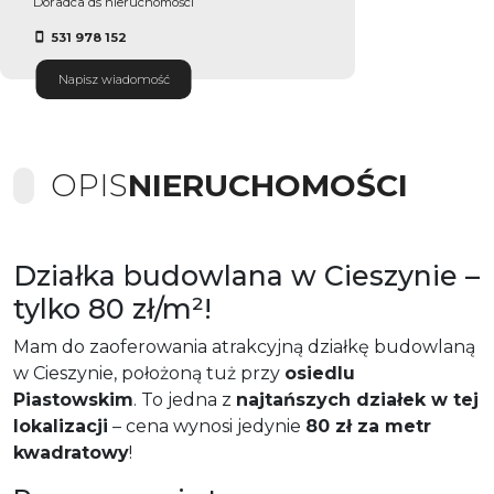
Doradca ds nieruchomości
531 978 152
Napisz wiadomość
OPIS
NIERUCHOMOŚCI
Działka budowlana w Cieszynie –
tylko 80 zł/m²!
Mam do zaoferowania atrakcyjną działkę budowlaną
w Cieszynie, położoną tuż przy
osiedlu
Piastowskim
. To jedna z
najtańszych działek w tej
lokalizacji
– cena wynosi jedynie
80 zł za metr
kwadratowy
!