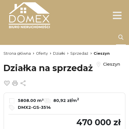
Strona główna
Oferty
Działki
Sprzedaż
Cieszyn
Cieszyn
Działka na sprzedaż
Dodaj do ulubionych
Drukuj
Udostępnij
2
5808.00 m²
80,92 zł/m
DMX2-GS-3514
470 000 zł