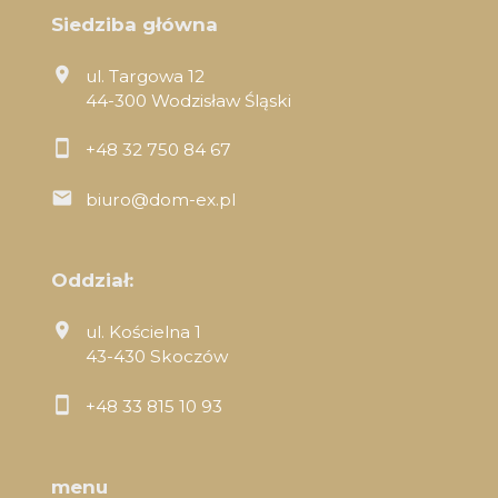
Siedziba główna
ul. Targowa 12
44-300 Wodzisław Śląski
+48 32 750 84 67
biuro@dom-ex.pl
Oddział:
ul. Kościelna 1
43-430 Skoczów
+48 33 815 10 93
menu