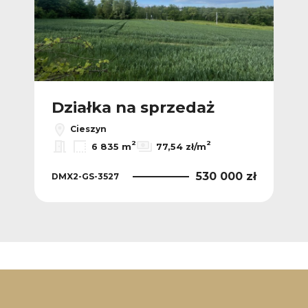
Działka na sprzedaż
Cieszyn
2
2
6 835 m
77,54 zł/m
530 000 zł
DMX2-GS-3527