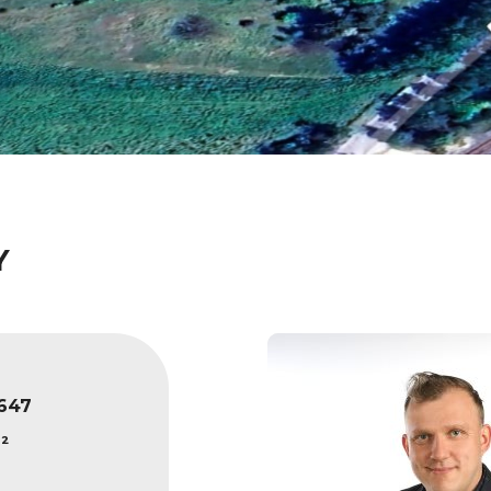
Y
647
²