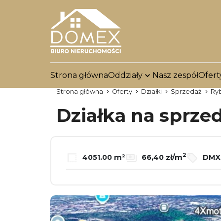
Strona główna
Oddziały
Nasz zespół
Ofert
Strona główna
Oferty
Działki
Sprzedaż
Ry
Działka na sprze
2
4051.00 m²
66,40 zł/m
DMX