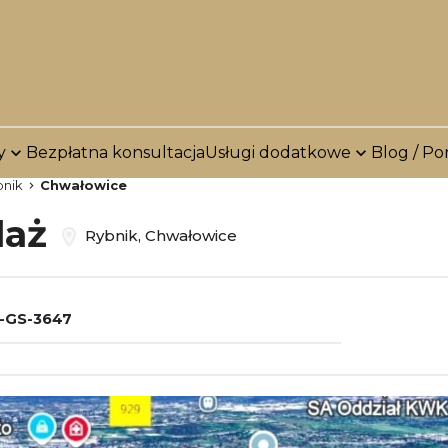
y
Bezpłatna konsultacja
Usługi dodatkowe
Blog / Po
bnik
Chwałowice
daż
Rybnik, Chwałowice
-GS-3647