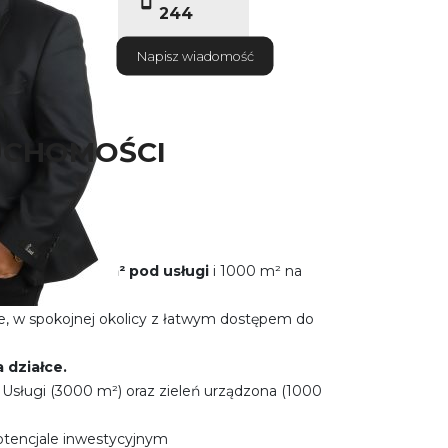
244
Napisz wiadomość
UCHOMOŚCI
owice czekają!
lony na 3000 m² pod usługi
i 1000 m² na
i i uzbrojony.
ce, w spokojnej okolicy z łatwym dostępem do
 działce.
 Usługi (3000 m²) oraz zieleń urządzona (1000
otencjale inwestycyjnym