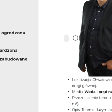
 ogrodzona
OPIS
NIER
ardzona
Działka na start – Chwał
iezabudowane
Teren: 4051 m²,
podzie
zieleń urządzoną, płask
Lokalizacja: Chwałowi
drogi głównej.
Media:
Woda i prąd na
Przeznaczenie terenu:
m²).
Opis: Teren o dużym p