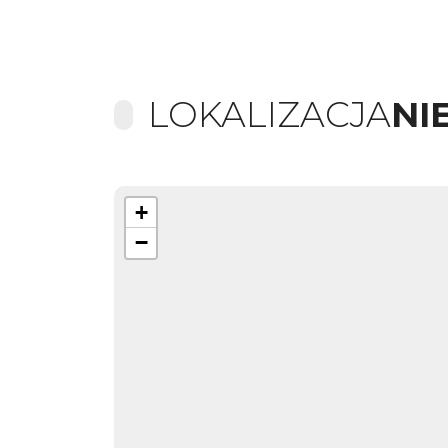
LOKALIZACJA
NI
+
−