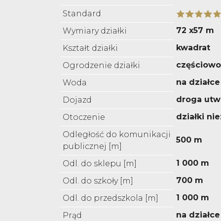
Standard
72 x57 m
Wymiary działki
kwadrat
Kształt działki
częściowo
Ogrodzenie działki
na działce
Woda
droga utw
Dojazd
działki n
Otoczenie
Odległość do komunikacji
500 m
publicznej [m]
1 000 m
Odl. do sklepu [m]
700 m
Odl. do szkoły [m]
1 000 m
Odl. do przedszkola [m]
na działce
Prąd